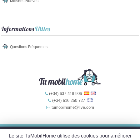
Maisons Nueves
Informations
Utiles
Questions Fréquentes
(+34) 637 418 906
(+34) 616 250 727
tumobilhome@live.com
Le site TuMobilHome utilise des cookies pour améliorer
Mentions Légales
-
Politique de Confidentialité
-
Politique de Cookies