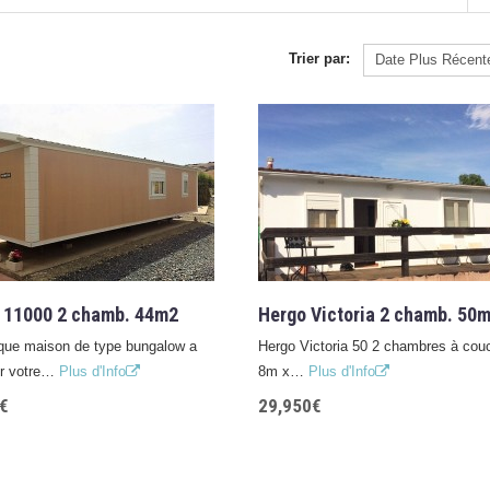
Trier par:
 11000 2 chamb. 44m2
Hergo Victoria 2 chamb. 50
que maison de type bungalow a
Hergo Victoria 50 2 chambres à cou
ur votre…
Plus d'Info
8m x…
Plus d'Info
€
29,950€