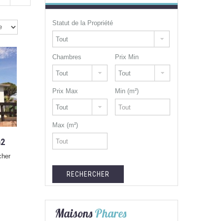
Statut de la Propriété
Chambres
Prix Min
Prix Max
Min (m²)
Max (m²)
m2
cher
Maisons
Phares